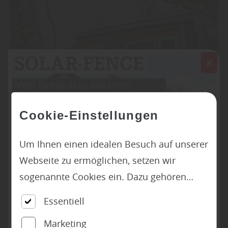
Cookie-Einstellungen
Um Ihnen einen idealen Besuch auf unserer
Garten
Webseite zu ermöglichen, setzen wir
Garten-Office – Arbeiten im
sogenannte Cookies ein. Dazu gehören
Grünen mit Struktur, Ruhe und
unter anderem Cookies, die für die
Freiraum
Essentiell
Steuerung und den reibungslosen Betrieb
Marketing
unserer kommerziellen Unternehmensseite