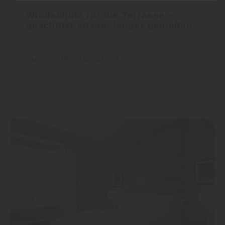
entsprechend ändern. In unseren
Windschutz für die Terrasse –
geschützt sitzen, länger genießen
Datenschutzhinweisen
finden Sie weitere
entsprechende Informationen.
mehr zu Windschutz