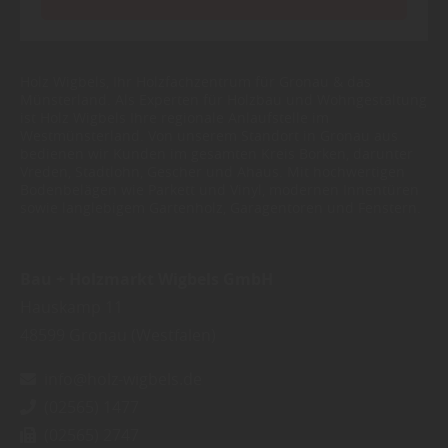
Holz Wigbels, Ihr Holzfachzentrum für Gronau & das
Münsterland. Als Experten für Holzbau und Wohngestaltung
ist Holz Wigbels Ihre regionale Anlaufstelle im
Westmünsterland. Von unserem Standort in Gronau aus
bedienen wir Kunden im gesamten Kreis Borken, darunter
Vreden, Stadtlohn, Gescher und Ahaus. Mit hochwertigen
Bodenbelägen wie Parkett und Vinyl, modernen Innentüren
sowie langlebigem Gartenholz, Garagentoren und Fenstern.
Bau + Holzmarkt Wigbels GmbH
Hauskamp 11
48599
Gronau (Westfalen)
info@holz-wigbels.de
(02565) 1477
(02565) 2747