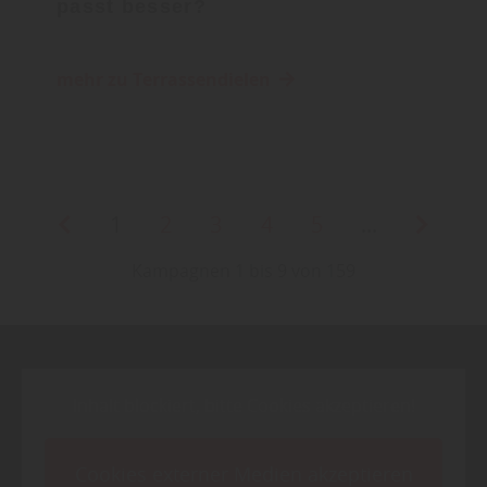
passt besser?
mehr zu Terrassendielen
1
2
3
4
5
...
Kampagnen 1 bis 9 von 159
Inhalt blockiert, bitte Cookies akzeptieren!
Cookies externer Medien akzeptieren