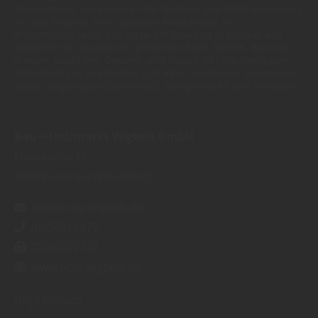
Münsterland. Als Experten für Holzbau und Wohngestaltung
ist Holz Wigbels Ihre regionale Anlaufstelle im
Westmünsterland. Von unserem Standort in Gronau aus
bedienen wir Kunden im gesamten Kreis Borken, darunter
Vreden, Stadtlohn, Gescher und Ahaus. Mit hochwertigen
Bodenbelägen wie Parkett und Vinyl, modernen Innentüren
sowie langlebigem Gartenholz, Garagentoren und Fenstern.
Bau + Holzmarkt Wigbels GmbH
Hauskamp 11
48599
Gronau (Westfalen)
info@holz-wigbels.de
(02565) 1477
(02565) 2747
www.holz-wigbels.de
Impressum