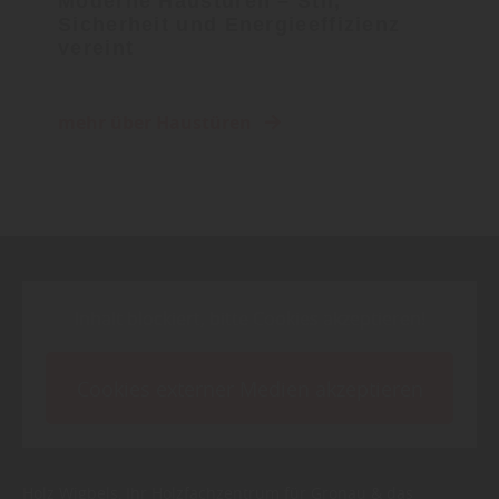
Moderne Haustüren – Stil,
Sicherheit und Energieeffizienz
vereint
mehr über Haustüren
Inhalt blockiert, bitte Cookies akzeptieren!
Cookies externer Medien akzeptieren
Holz Wigbels, Ihr Holzfachzentrum für Gronau & das