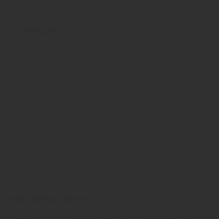
holzSpezi Türen
Tauchen Sie ein in die Welt des transparenten