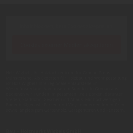
Inhalt blockiert, bitte Cookies akzeptieren!
Cookies externer Medien akzeptieren
Holz Wigbels, Ihr Holzfachzentrum für Gronau & das
Münsterland. Als Experten für Holzbau und Wohngestaltung
ist Holz Wigbels Ihre regionale Anlaufstelle im
Westmünsterland. Von unserem Standort in Gronau aus
bedienen wir Kunden im gesamten Kreis Borken, darunter
Vreden, Stadtlohn, Gescher und Ahaus. Mit hochwertigen
Bodenbelägen wie Parkett und Vinyl, modernen Innentüren
sowie langlebigem Gartenholz, Garagentoren und Fenstern.
Bau + Holzmarkt Wigbels GmbH