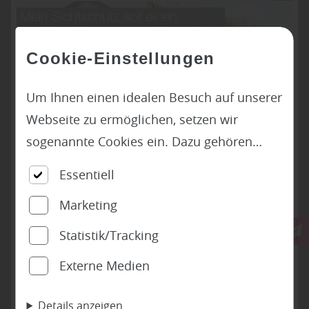
unsere große Ausstellung in Gronau und
entdecken Sie die Vielfalt des natürlichen
Cookie-Einstellungen
Baustoffs Holz!
Um Ihnen einen idealen Besuch auf unserer
Webseite zu ermöglichen, setzen wir
sogenannte Cookies ein. Dazu gehören
unter anderem Cookies, die für die
Essentiell
Steuerung und den reibungslosen Betrieb
Marketing
unserer kommerziellen Unternehmensseite
notwendig sind. Zusätzlich verwenden wir
Statistik/Tracking
Cookies zur anonymen Erhebung von
Externe Medien
Statistiken sowie solche, die zur
Ausspielung und Anzeige personalisierter
Details anzeigen