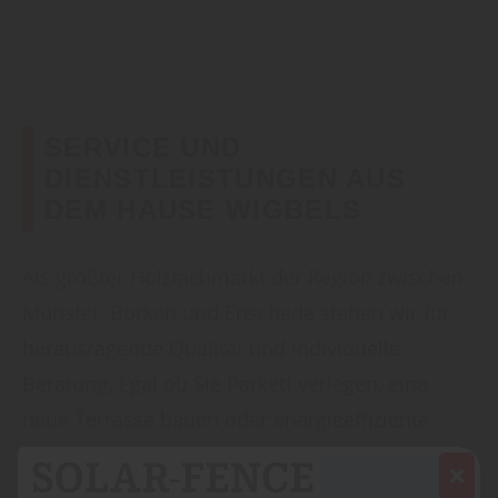
SERVICE UND
DIENSTLEISTUNGEN AUS
DEM HAUSE WIGBELS
Als größter Holzfachmarkt der Region zwischen
Münster, Borken und Enschede stehen wir für
herausragende Qualität und individuelle
Beratung. Egal ob Sie Parkett verlegen, eine
neue Terrasse bauen oder energieeffiziente
Fenster suchen, unsere Experten begleiten Sie
von der Planung bis zur Montage. Besuchen Sie