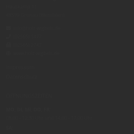
Hauskamp 11
48599
Gronau (Westfalen)
info@holz-wigbels.de
(02565) 1477
(02565) 2747
www.holz-wigbels.de
Impressum
Datenschutz
ÖFFNUNGSZEITEN
MO
DI
MI
DO
FR
08:00
12:30 Uhr
14:00
17:00 Uhr
SA