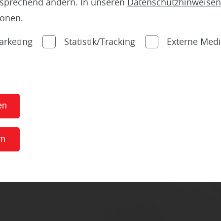
tsprechend ändern. In unseren
Datenschutzhinweisen
✔
ionen.
Energiekosten senken
arketing
Statistik/Tracking
Externe Med
Beitrag zum Klimaschu
en
rn