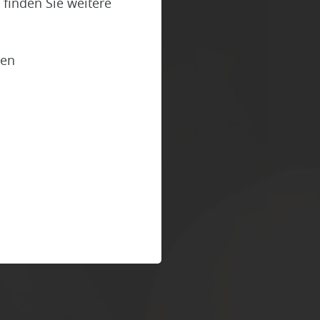
finden Sie weitere
ien
tz