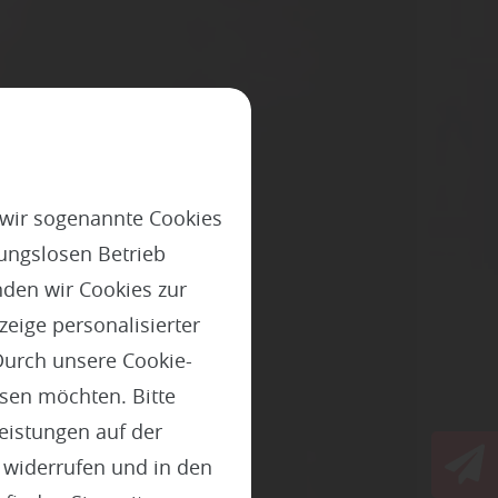
 wir sogenannte Cookies
ungslosen Betrieb
den wir Cookies zur
eige personalisierter
Durch unsere Cookie-
z mit
ssen möchten. Bitte
Leistungen auf der
t widerrufen und in den