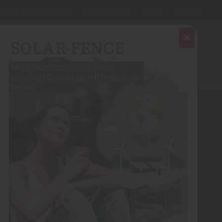
en & Kundenprojekte
Alle Kataloge
Blog
Kontakt
CHAUSBAU
GARAGENTORE
INNENAUSBAU
FENSTER
HOLZFASSADE
PLATTEN & KVH