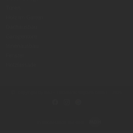
Türen
Holz im Garten
Dachausbau
Garagentore
Innenausbau
Fenster
Holzfassade
Copyright by Bau + Holzmarkt Wigbels GmbH - 2026
In Kooperation mit dem