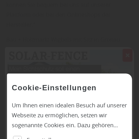
können Sie bequem bei uns auf unserer
Plattform oder bei den Onlineshops der
Hersteller.“
Bau + Holzmarkt Wigbels mit Sitz in Gronau
(Westfalen), nahe Münster, ist Ihr Fachmann
rund um das Thema Garagentore. Wir stehen
Ihnen als erfahrener Partner gern mit Rat und
Tat zur Seite. Und wenn Sie Ideen und
Cookie-Einstellungen
Inspiration benötigen, sind Sie bei uns auch an
der richtigen Stelle.
Um Ihnen einen idealen Besuch auf unserer
Kommen Sie zu uns nach Gronau (Westfalen)
Webseite zu ermöglichen, setzen wir
wir freuen uns auf Ihren Besuch.
sogenannte Cookies ein. Dazu gehören
unter anderem Cookies, die für die