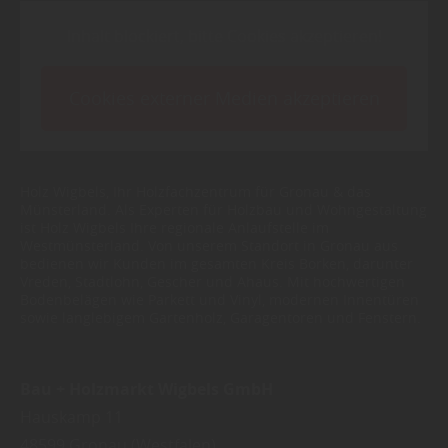
Inhalt blockiert, bitte Cookies akzeptieren!
Cookies externer Medien akzeptieren
Holz Wigbels, Ihr Holzfachzentrum für Gronau & das
Münsterland. Als Experten für Holzbau und Wohngestaltung
ist Holz Wigbels Ihre regionale Anlaufstelle im
Westmünsterland. Von unserem Standort in Gronau aus
bedienen wir Kunden im gesamten Kreis Borken, darunter
Vreden, Stadtlohn, Gescher und Ahaus. Mit hochwertigen
Bodenbelägen wie Parkett und Vinyl, modernen Innentüren
sowie langlebigem Gartenholz, Garagentoren und Fenstern.
Bau + Holzmarkt Wigbels GmbH
Hauskamp 11
48599
Gronau (Westfalen)