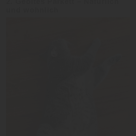
2. Geöltes
Parkett
– Natürlich
und wohnlich