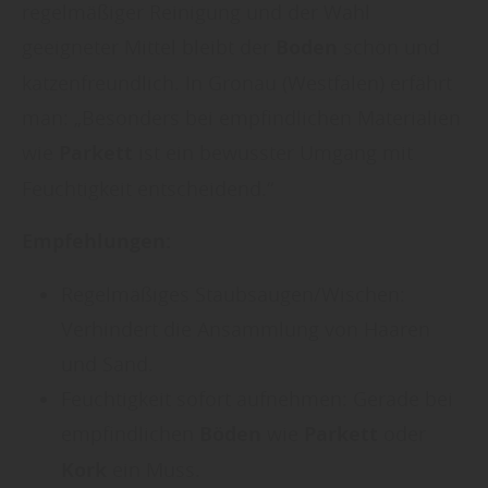
Datenschutzhinweisen
finden Sie weitere
regelmäßiger Reinigung und der Wahl
entsprechende Informationen.
geeigneter Mittel bleibt der
Boden
schön und
katzenfreundlich. In Gronau (Westfalen) erfährt
man: „Besonders bei empfindlichen Materialien
wie
Parkett
ist ein bewusster Umgang mit
Feuchtigkeit entscheidend.“
Empfehlungen:
Regelmäßiges Staubsaugen/Wischen:
Verhindert die Ansammlung von Haaren
und Sand.
Feuchtigkeit sofort aufnehmen: Gerade bei
empfindlichen
Böden
wie
Parkett
oder
Kork
ein Muss.