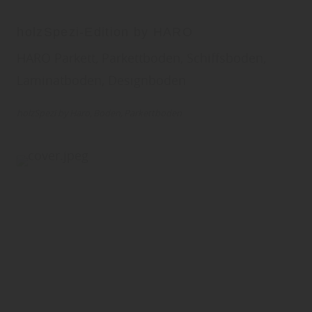
holzSpezi-Edition by HARO
HARO Parkett, Parkettboden, Schiffsboden,
Laminatboden, Designboden
holzSpezi by Haro
Boden
Parkettboden