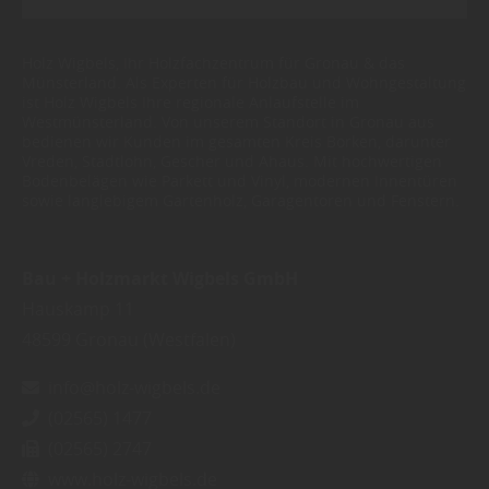
Holz Wigbels, Ihr Holzfachzentrum für Gronau & das
Münsterland. Als Experten für Holzbau und Wohngestaltung
ist Holz Wigbels Ihre regionale Anlaufstelle im
Westmünsterland. Von unserem Standort in Gronau aus
bedienen wir Kunden im gesamten Kreis Borken, darunter
Vreden, Stadtlohn, Gescher und Ahaus. Mit hochwertigen
Bodenbelägen wie Parkett und Vinyl, modernen Innentüren
sowie langlebigem Gartenholz, Garagentoren und Fenstern.
Bau + Holzmarkt Wigbels GmbH
Hauskamp 11
48599
Gronau (Westfalen)
info@holz-wigbels.de
(02565) 1477
(02565) 2747
www.holz-wigbels.de