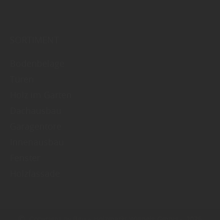
SORTIMENT
Bodenbeläge
Türen
Holz im Garten
Dachausbau
Garagentore
Innenausbau
Fenster
Holzfassade
Copyright by Bau + Holzmarkt Wigbels GmbH - 2026