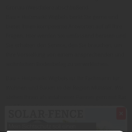
Gronau (Westfalen) abschließend.
Bau + Holzmarkt Wigbels berät Sie gerne und
bietet Ihnen kompetente Antworten auf all Ihre
Fragen. Hier werden Sie umfassend beraten und
Sie erhalten den Service, den Sie brauchen, um
Ihre Vorstellung von einem ansprechenden und
wohnlichen Bodenbelag zu verwirklichen.
Bau + Holzmarkt Wigbels ist Ihr Fachmann für
Wohnen und Bauen in der Region Münster. Wir
stehen Ihnen als erfahrener Partner gern mit Rat
und Tat zur Seite. Kommen Sie zu uns nach
Gronau (Westfalen) wir freuen uns auf Ihren
Besuch.